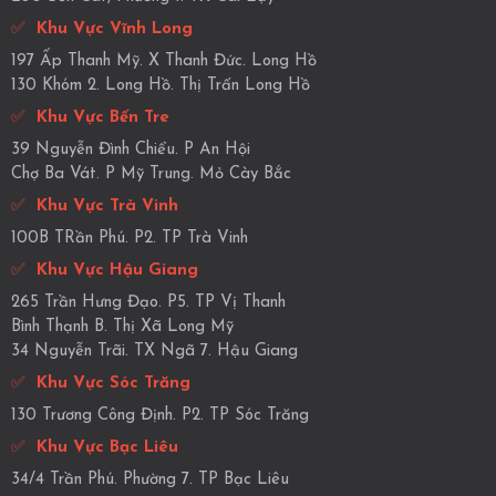
✅
Khu Vực Vĩnh Long
197 Ấp Thanh Mỹ. X Thanh Đức. Long Hồ
130 Khóm 2. Long Hồ. Thị Trấn Long Hồ
✅
Khu Vực Bến Tre
39 Nguyễn Đình Chiểu. P An Hội
Chợ Ba Vát. P Mỹ Trung. Mỏ Cày Bắc
✅
Khu Vực Trà Vinh
100B TRần Phú. P2. TP Trà Vinh
✅
Khu Vực Hậu Giang
265 Trần Hưng Đạo. P5. TP Vị Thanh
Bình Thạnh B. Thị Xã Long Mỹ
34 Nguyễn Trãi. TX Ngã 7. Hậu Giang
✅
Khu Vực Sóc Trăng
130 Trương Công Định. P2. TP Sóc Trăng
✅
Khu Vực Bạc Liêu
34/4 Trần Phú. Phường 7. TP Bạc Liêu