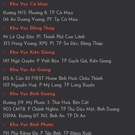
✅
Khu Vực Cà Mau
Đường 19/5. Phường 8. TP Cà Mau
06 An Dương Vương. P7. Tp Cà Mau
✅
Khu Vực Đồng Tháp
94 Lê Quý Đôn. P1. Thành Phố Cao Lãnh
373 Hùng Vương. KP2. P1. TP Sa Đéc, Đồng Tháp
✅
Khu Vực Kiên Giang
197 Ngô Quyền. P Vĩnh Bảo. TP Gạch Giá, Kiên Giang
✅
Khu Vực An Giang
ĐS 6. Căn 25 FIRST Home Bình Hoà. Châu Thành
107 Nguyễn Huệ. P Mỹ Long. TP Long Xuyên
✅
Khu Vực Bình Dương
Đường J19. Mỹ Phước 3. Thới Hoà. Bến Cát
903 CMT8. P Chánh Nghĩa. TP Thủ Dầu Một, Bình Dương
D219A. Đường ĐT 743. Bình An. TP Dĩ An
✅
Khu Vực Bình Phước
791 Phú Riềng Đỏ. P Tân Bình. TP Đồng Xoài