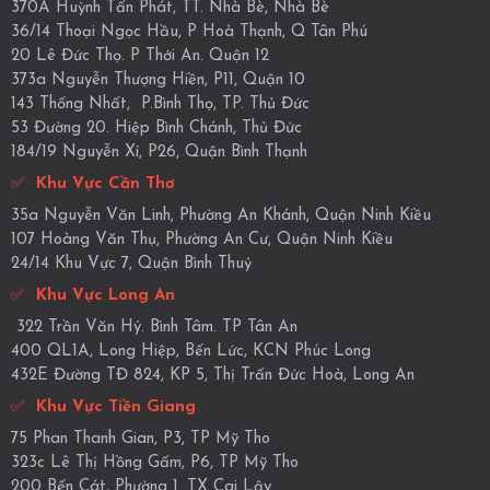
370A Huỳnh Tấn Phát, TT. Nhà Bè, Nhà Bè
36/14 Thoại Ngọc Hầu, P Hoà Thạnh, Q Tân Phú
20 Lê Đức Thọ. P Thới An. Quận 12
373a Nguyễn Thượng Hiền, P11, Quận 10
143 Thống Nhất, P.Bình Thọ, TP. Thủ Đức
53 Đường 20. Hiệp Bình Chánh, Thủ Đức
184/19 Nguyễn Xí, P26, Quận Bình Thạnh
✅
Khu Vực Cần Thơ
35a Nguyễn Văn Linh, Phường An Khánh, Quận Ninh Kiều
107 Hoàng Văn Thụ, Phường An Cư, Quận Ninh Kiều
24/14 Khu Vực 7, Quận Bình Thuỷ
✅
Khu Vực Long An
322 Trần Văn Hý. Bình Tâm. TP Tân An
400 QL1A, Long Hiệp, Bến Lức, KCN Phúc Long
432E Đường TĐ 824, KP 5, Thị Trấn Đức Hoà, Long An
✅
Khu Vực Tiền Giang
75 Phan Thanh Gian, P3, TP Mỹ Tho
323c Lê Thị Hồng Gấm, P6, TP Mỹ Tho
200 Bến Cát, Phường 1. TX Cai Lậy