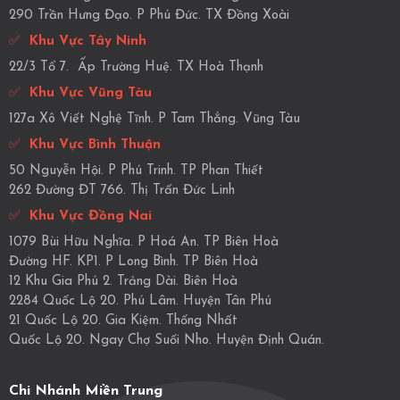
290 Trần Hưng Đạo. P Phú Đức. TX Đồng Xoài
✅
Khu Vực Tây Ninh
22/3 Tổ 7. Ấp Trường Huệ. TX Hoà Thạnh
✅
Khu Vực Vũng Tàu
127a Xô Viết Nghệ Tĩnh. P Tam Thắng. Vũng Tàu
✅
Khu Vực Bình Thuận
50 Nguyễn Hội. P Phú Trinh. TP Phan Thiết
262 Đường ĐT 766. Thị Trấn Đức Linh
✅
Khu Vực Đồng Nai
1079 Bùi Hữu Nghĩa. P Hoá An. TP Biên Hoà
Đường HF. KP1. P Long Bình. TP Biên Hoà
12 Khu Gia Phú 2. Trảng Dài. Biên Hoà
2284 Quốc Lộ 20. Phú Lâm. Huyện Tân Phú
21 Quốc Lộ 20. Gia Kiệm. Thống Nhất
Quốc Lộ 20. Ngay Chợ Suối Nho. Huyện Định Quán.
Chi Nhánh Miền Trung