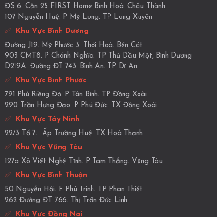
ĐS 6. Căn 25 FIRST Home Bình Hoà. Châu Thành
107 Nguyễn Huệ. P Mỹ Long. TP Long Xuyên
✅
Khu Vực Bình Dương
Đường J19. Mỹ Phước 3. Thới Hoà. Bến Cát
903 CMT8. P Chánh Nghĩa. TP Thủ Dầu Một, Bình Dương
D219A. Đường ĐT 743. Bình An. TP Dĩ An
✅
Khu Vực Bình Phước
791 Phú Riềng Đỏ. P Tân Bình. TP Đồng Xoài
290 Trần Hưng Đạo. P Phú Đức. TX Đồng Xoài
✅
Khu Vực Tây Ninh
22/3 Tổ 7. Ấp Trường Huệ. TX Hoà Thạnh
✅
Khu Vực Vũng Tàu
127a Xô Viết Nghệ Tĩnh. P Tam Thắng. Vũng Tàu
✅
Khu Vực Bình Thuận
50 Nguyễn Hội. P Phú Trinh. TP Phan Thiết
262 Đường ĐT 766. Thị Trấn Đức Linh
✅
Khu Vực Đồng Nai