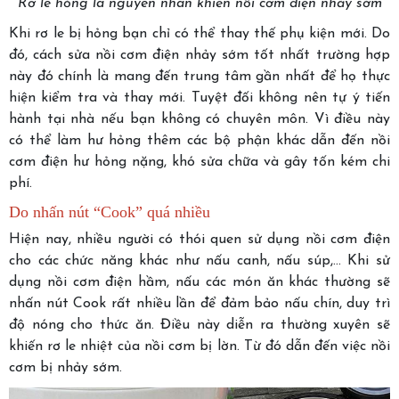
Rơ le hỏng là nguyên nhân khiến nồi cơm điện nhảy sớm
Khi rơ le bị hỏng bạn chỉ có thể thay thế phụ kiện mới. Do
đó, cách sửa nồi cơm điện nhảy sớm tốt nhất trường hợp
này đó chính là mang đến trung tâm gần nhất để họ thực
hiện kiểm tra và thay mới. Tuyệt đối không nên tự ý tiến
hành tại nhà nếu bạn không có chuyên môn. Vì điều này
có thể làm hư hỏng thêm các bộ phận khác dẫn đến nồi
cơm điện hư hỏng nặng, khó sửa chữa và gây tốn kém chi
phí.
Do nhấn nút “Cook” quá nhiều
Hiện nay, nhiều người có thói quen sử dụng nồi cơm điện
cho các chức năng khác như nấu canh, nấu súp,... Khi sử
dụng nồi cơm điện hầm, nấu các món ăn khác thường sẽ
nhấn nút Cook rất nhiều lần để đảm bảo nấu chín, duy trì
độ nóng cho thức ăn. Điều này diễn ra thường xuyên sẽ
khiến rơ le nhiệt của nồi cơm bị lờn. Từ đó dẫn đến việc nồi
cơm bị nhảy sớm.