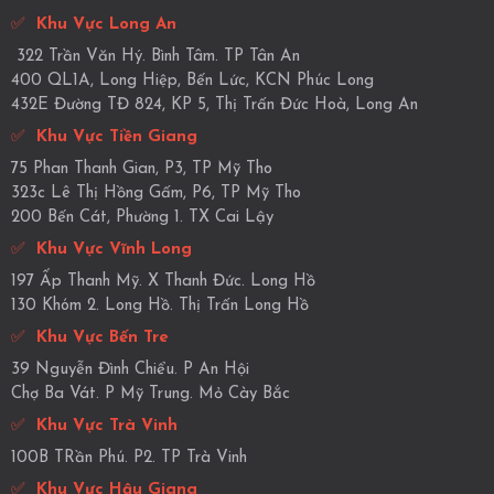
✅
Khu Vực Long An
322 Trần Văn Hý. Bình Tâm. TP Tân An
400 QL1A, Long Hiệp, Bến Lức, KCN Phúc Long
432E Đường TĐ 824, KP 5, Thị Trấn Đức Hoà, Long An
✅
Khu Vực Tiền Giang
75 Phan Thanh Gian, P3, TP Mỹ Tho
323c Lê Thị Hồng Gấm, P6, TP Mỹ Tho
200 Bến Cát, Phường 1. TX Cai Lậy
✅
Khu Vực Vĩnh Long
197 Ấp Thanh Mỹ. X Thanh Đức. Long Hồ
130 Khóm 2. Long Hồ. Thị Trấn Long Hồ
✅
Khu Vực Bến Tre
39 Nguyễn Đình Chiểu. P An Hội
Chợ Ba Vát. P Mỹ Trung. Mỏ Cày Bắc
✅
Khu Vực Trà Vinh
100B TRần Phú. P2. TP Trà Vinh
✅
Khu Vực Hậu Giang