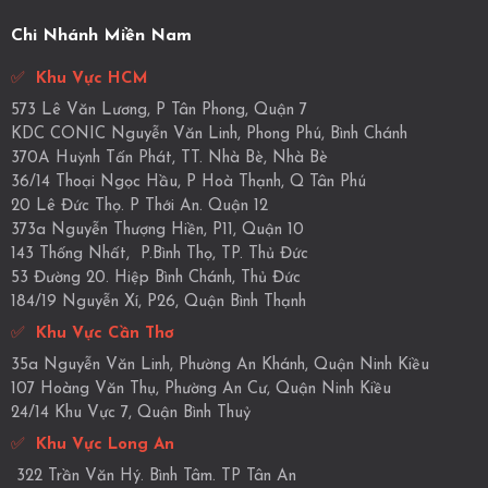
Chi Nhánh Miền Nam
✅
Khu Vực HCM
573 Lê Văn Lương, P Tân Phong, Quận 7
KDC CONIC Nguyễn Văn Linh, Phong Phú, Bình Chánh
370A Huỳnh Tấn Phát, TT. Nhà Bè, Nhà Bè
36/14 Thoại Ngọc Hầu, P Hoà Thạnh, Q Tân Phú
20 Lê Đức Thọ. P Thới An. Quận 12
373a Nguyễn Thượng Hiền, P11, Quận 10
143 Thống Nhất, P.Bình Thọ, TP. Thủ Đức
53 Đường 20. Hiệp Bình Chánh, Thủ Đức
184/19 Nguyễn Xí, P26, Quận Bình Thạnh
✅
Khu Vực Cần Thơ
35a Nguyễn Văn Linh, Phường An Khánh, Quận Ninh Kiều
107 Hoàng Văn Thụ, Phường An Cư, Quận Ninh Kiều
24/14 Khu Vực 7, Quận Bình Thuỷ
✅
Khu Vực Long An
322 Trần Văn Hý. Bình Tâm. TP Tân An