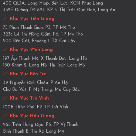
400 QL1A, Long Hiệp, Bến Lức, KCN Phúc Long
432E Đường TĐ 824, KP 5, Thị Trấn Đức Hoà, Long An
✅
Khu Vực Tiền Giang
75 Phan Thanh Gian, P3, TP Mỹ Tho
323c Lê Thị Hồng Gấm, P6, TP Mỹ Tho
200 Bến Cát, Phường 1. TX Cai Lậy
✅
Khu Vực Vĩnh Long
197 Ấp Thanh Mỹ. X Thanh Đức. Long Hồ
130 Khóm 2. Long Hồ. Thị Trấn Long Hồ
✅
Khu Vực Bến Tre
39 Nguyễn Đình Chiểu. P An Hội
Chợ Ba Vát. P Mỹ Trung. Mỏ Cày Bắc
✅
Khu Vực Trà Vinh
100B TRần Phú. P2. TP Trà Vinh
✅
Khu Vực Hậu Giang
265 Trần Hưng Đạo. P5. TP Vị Thanh
Bình Thạnh B. Thị Xã Long Mỹ