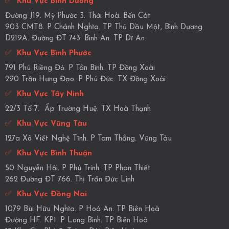
✅
Khu Vực Bình Dương
Đường J19. Mỹ Phước 3. Thới Hoà. Bến Cát
903 CMT8. P Chánh Nghĩa. TP Thủ Dầu Một, Bình Dương
D219A. Đường ĐT 743. Bình An. TP Dĩ An
✅
Khu Vực Bình Phước
791 Phú Riềng Đỏ. P Tân Bình. TP Đồng Xoài
290 Trần Hưng Đạo. P Phú Đức. TX Đồng Xoài
✅
Khu Vực Tây Ninh
22/3 Tổ 7. Ấp Trường Huệ. TX Hoà Thạnh
✅
Khu Vực Vũng Tàu
127a Xô Viết Nghệ Tĩnh. P Tam Thắng. Vũng Tàu
✅
Khu Vực Bình Thuận
50 Nguyễn Hội. P Phú Trinh. TP Phan Thiết
262 Đường ĐT 766. Thị Trấn Đức Linh
✅
Khu Vực Đồng Nai
1079 Bùi Hữu Nghĩa. P Hoá An. TP Biên Hoà
Đường HF. KP1. P Long Bình. TP Biên Hoà