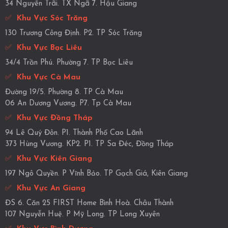
34 Nguyễn Trãi. TX Ngã 7. Hậu Giang
✅
Khu Vực Sóc Trăng
130 Trương Công Định. P2. TP Sóc Trăng
✅
Khu Vực Bạc Liêu
34/4 Trần Phú. Phường 7. TP Bạc Liêu
✅
Khu Vực Cà Mau
Đường 19/5. Phường 8. TP Cà Mau
06 An Dương Vương. P7. Tp Cà Mau
✅
Khu Vực Đồng Tháp
94 Lê Quý Đôn. P1. Thành Phố Cao Lãnh
373 Hùng Vương. KP2. P1. TP Sa Đéc, Đồng Tháp
✅
Khu Vực Kiên Giang
197 Ngô Quyền. P Vĩnh Bảo. TP Gạch Giá, Kiên Giang
✅
Khu Vực An Giang
ĐS 6. Căn 25 FIRST Home Bình Hoà. Châu Thành
107 Nguyễn Huệ. P Mỹ Long. TP Long Xuyên