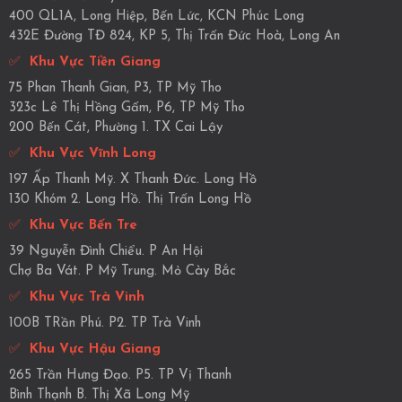
400 QL1A, Long Hiệp, Bến Lức, KCN Phúc Long
432E Đường TĐ 824, KP 5, Thị Trấn Đức Hoà, Long An
✅
Khu Vực Tiền Giang
75 Phan Thanh Gian, P3, TP Mỹ Tho
323c Lê Thị Hồng Gấm, P6, TP Mỹ Tho
200 Bến Cát, Phường 1. TX Cai Lậy
✅
Khu Vực Vĩnh Long
197 Ấp Thanh Mỹ. X Thanh Đức. Long Hồ
130 Khóm 2. Long Hồ. Thị Trấn Long Hồ
✅
Khu Vực Bến Tre
39 Nguyễn Đình Chiểu. P An Hội
Chợ Ba Vát. P Mỹ Trung. Mỏ Cày Bắc
✅
Khu Vực Trà Vinh
100B TRần Phú. P2. TP Trà Vinh
✅
Khu Vực Hậu Giang
265 Trần Hưng Đạo. P5. TP Vị Thanh
Bình Thạnh B. Thị Xã Long Mỹ