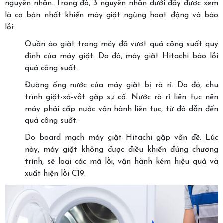
nguyên nhân. Trong đó, 3 nguyên nhân dưới đây được xem
là cơ bản nhất khiến máy giặt ngừng hoạt động và báo
lỗi:
Quần áo giặt trong máy đã vượt quá công suất quy
định của máy giặt. Do đó, máy giặt Hitachi báo lỗi
quá công suất.
Đường ống nước của máy giặt bị rò rỉ. Do đó, chu
trình giặt-xả-vắt gặp sự cố. Nước rò rỉ liên tục nên
máy phải cấp nước vận hành liên tục, từ đó dẫn đến
quá công suất.
Do board mạch máy giặt Hitachi gặp vấn đề. Lúc
này, máy giặt không được điều khiển đúng chương
trình, sẽ loại các mã lỗi, vận hành kém hiệu quả và
xuất hiện lỗi C19.