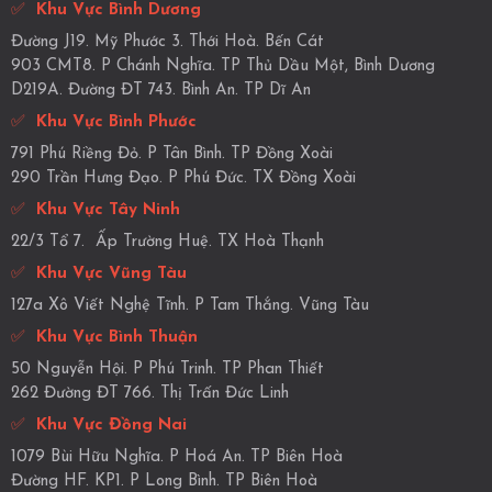
✅
Khu Vực Bình Dương
Đường J19. Mỹ Phước 3. Thới Hoà. Bến Cát
903 CMT8. P Chánh Nghĩa. TP Thủ Dầu Một, Bình Dương
D219A. Đường ĐT 743. Bình An. TP Dĩ An
✅
Khu Vực Bình Phước
791 Phú Riềng Đỏ. P Tân Bình. TP Đồng Xoài
290 Trần Hưng Đạo. P Phú Đức. TX Đồng Xoài
✅
Khu Vực Tây Ninh
22/3 Tổ 7. Ấp Trường Huệ. TX Hoà Thạnh
✅
Khu Vực Vũng Tàu
127a Xô Viết Nghệ Tĩnh. P Tam Thắng. Vũng Tàu
✅
Khu Vực Bình Thuận
50 Nguyễn Hội. P Phú Trinh. TP Phan Thiết
262 Đường ĐT 766. Thị Trấn Đức Linh
✅
Khu Vực Đồng Nai
1079 Bùi Hữu Nghĩa. P Hoá An. TP Biên Hoà
Đường HF. KP1. P Long Bình. TP Biên Hoà