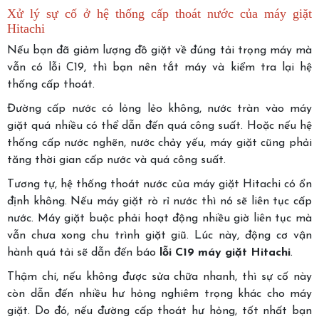
Xử lý sự cố ở hệ thống cấp thoát nước của máy giặt
Hitachi
Nếu bạn đã giảm lượng đồ giặt về đúng tải trọng máy mà
vẫn có lỗi C19, thì bạn nên tắt máy và kiểm tra lại hệ
thống cấp thoát.
Đường cấp nước có lỏng lẻo không, nước tràn vào máy
giặt quá nhiều có thể dẫn đến quá công suất. Hoặc nếu hệ
thống cấp nước nghẽn, nước chảy yếu, máy giặt cũng phải
tăng thời gian cấp nước và quá công suất.
Tương tự, hệ thống thoát nước của máy giặt Hitachi có ổn
định không. Nếu máy giặt rò rỉ nước thì nó sẽ liên tục cấp
nước. Máy giặt buộc phải hoạt động nhiều giờ liên tục mà
vẫn chưa xong chu trình giặt giũ. Lúc này, động cơ vận
hành quá tải sẽ dẫn đến báo
lỗi C19 máy giặt Hitachi
.
Thậm chí, nếu không được sửa chữa nhanh, thì sự cố này
còn dẫn đến nhiều hư hỏng nghiêm trọng khác cho máy
giặt. Do đó, nếu đường cấp thoát hư hỏng, tốt nhất bạn