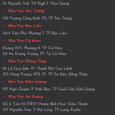
34 Nguyễn Trãi. TX Ngã 7. Hậu Giang
✅
Khu Vực Sóc Trăng
130 Trương Công Định. P2. TP Sóc Trăng
✅
Khu Vực Bạc Liêu
34/4 Trần Phú. Phường 7. TP Bạc Liêu
✅
Khu Vực Cà Mau
Đường 19/5. Phường 8. TP Cà Mau
06 An Dương Vương. P7. Tp Cà Mau
✅
Khu Vực Đồng Tháp
94 Lê Quý Đôn. P1. Thành Phố Cao Lãnh
373 Hùng Vương. KP2. P1. TP Sa Đéc, Đồng Tháp
✅
Khu Vực Kiên Giang
197 Ngô Quyền. P Vĩnh Bảo. TP Gạch Giá, Kiên Giang
✅
Khu Vực An Giang
ĐS 6. Căn 25 FIRST Home Bình Hoà. Châu Thành
107 Nguyễn Huệ. P Mỹ Long. TP Long Xuyên