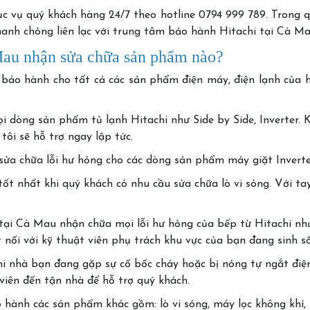
vụ quý khách hàng 24/7 theo hotline 0794 999 789. Trong quá
anh chóng liên lạc với trung tâm bảo hành Hitachi tại Cà Ma
Mau nhận sửa chữa sản phẩm nào?
ảo hành cho tất cả các sản phẩm điện máy, điện lạnh của h
 dòng sản phẩm tủ lạnh Hitachi như Side by Side, Inverter. K
tôi sẽ hỗ trợ ngay lập tức.
ửa chữa lỗi hư hỏng cho các dòng sản phẩm máy giặt Inverter
tốt nhất khi quý khách có nhu cầu sửa chữa lò vi sóng. Với ta
tại Cà Mau nhận chữa mọi lỗi hư hỏng của bếp từ Hitachi nh
 nối với kỹ thuật viên phụ trách khu vực của bạn đang sinh s
 nhà bạn đang gặp sự cố bốc cháy hoặc bị nóng tự ngắt điện,.
viên đến tận nhà để hỗ trợ quý khách.
hành các sản phẩm khác gồm: lò vi sóng, máy lọc không khí, 