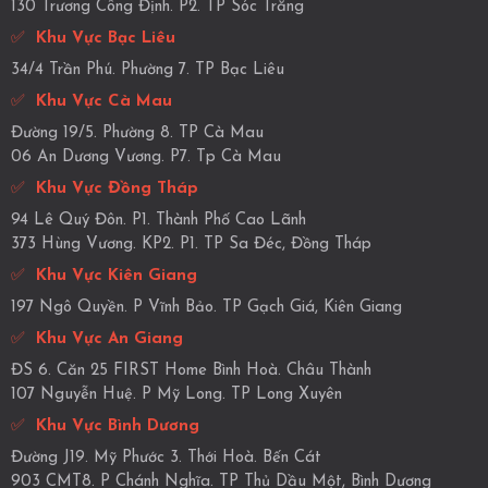
130 Trương Công Định. P2. TP Sóc Trăng
✅
Khu Vực Bạc Liêu
34/4 Trần Phú. Phường 7. TP Bạc Liêu
✅
Khu Vực Cà Mau
Đường 19/5. Phường 8. TP Cà Mau
06 An Dương Vương. P7. Tp Cà Mau
✅
Khu Vực Đồng Tháp
94 Lê Quý Đôn. P1. Thành Phố Cao Lãnh
373 Hùng Vương. KP2. P1. TP Sa Đéc, Đồng Tháp
✅
Khu Vực Kiên Giang
197 Ngô Quyền. P Vĩnh Bảo. TP Gạch Giá, Kiên Giang
✅
Khu Vực An Giang
ĐS 6. Căn 25 FIRST Home Bình Hoà. Châu Thành
107 Nguyễn Huệ. P Mỹ Long. TP Long Xuyên
✅
Khu Vực Bình Dương
Đường J19. Mỹ Phước 3. Thới Hoà. Bến Cát
903 CMT8. P Chánh Nghĩa. TP Thủ Dầu Một, Bình Dương