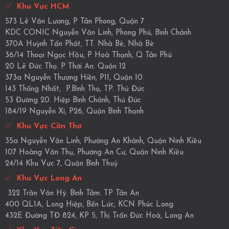
✅
Khu Vực HCM
573 Lê Văn Lương, P Tân Phong, Quận 7
KDC CONIC Nguyễn Văn Linh, Phong Phú, Bình Chánh
370A Huỳnh Tấn Phát, TT. Nhà Bè, Nhà Bè
36/14 Thoại Ngọc Hầu, P Hoà Thạnh, Q Tân Phú
20 Lê Đức Thọ. P Thới An. Quận 12
373a Nguyễn Thượng Hiền, P11, Quận 10
143 Thống Nhất, P.Bình Thọ, TP. Thủ Đức
53 Đường 20. Hiệp Bình Chánh, Thủ Đức
184/19 Nguyễn Xí, P26, Quận Bình Thạnh
✅
Khu Vực Cần Thơ
35a Nguyễn Văn Linh, Phường An Khánh, Quận Ninh Kiều
107 Hoàng Văn Thụ, Phường An Cư, Quận Ninh Kiều
24/14 Khu Vực 7, Quận Bình Thuỷ
✅
Khu Vực Long An
322 Trần Văn Hý. Bình Tâm. TP Tân An
400 QL1A, Long Hiệp, Bến Lức, KCN Phúc Long
432E Đường TĐ 824, KP 5, Thị Trấn Đức Hoà, Long An