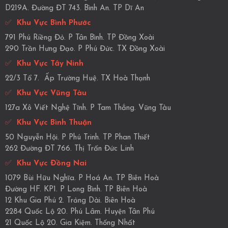
D219A. Đường ĐT 743. Bình An. TP Dĩ An
✅
Khu Vực Bình Phước
791 Phú Riềng Đỏ. P Tân Bình. TP Đồng Xoài
290 Trần Hưng Đạo. P Phú Đức. TX Đồng Xoài
✅
Khu Vực Tây Ninh
22/3 Tổ 7. Ấp Trường Huệ. TX Hoà Thạnh
✅
Khu Vực Vũng Tàu
127a Xô Viết Nghệ Tĩnh. P Tam Thắng. Vũng Tàu
✅
Khu Vực Bình Thuận
50 Nguyễn Hội. P Phú Trinh. TP Phan Thiết
262 Đường ĐT 766. Thị Trấn Đức Linh
✅
Khu Vực Đồng Nai
1079 Bùi Hữu Nghĩa. P Hoá An. TP Biên Hoà
Đường HF. KP1. P Long Bình. TP Biên Hoà
12 Khu Gia Phú 2. Trảng Dài. Biên Hoà
2284 Quốc Lộ 20. Phú Lâm. Huyện Tân Phú
21 Quốc Lộ 20. Gia Kiệm. Thống Nhất