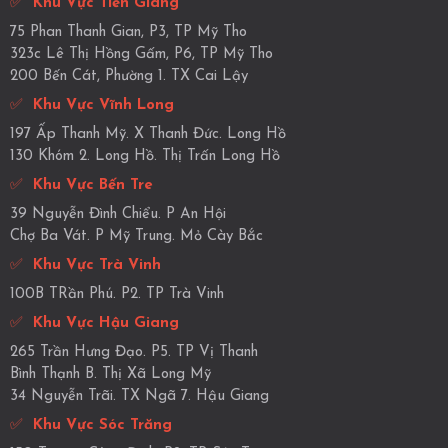
✅
Khu Vực Tiền Giang
75 Phan Thanh Gian, P3, TP Mỹ Tho
323c Lê Thị Hồng Gấm, P6, TP Mỹ Tho
200 Bến Cát, Phường 1. TX Cai Lậy
✅
Khu Vực Vĩnh Long
197 Ấp Thanh Mỹ. X Thanh Đức. Long Hồ
130 Khóm 2. Long Hồ. Thị Trấn Long Hồ
✅
Khu Vực Bến Tre
39 Nguyễn Đình Chiểu. P An Hội
Chợ Ba Vát. P Mỹ Trung. Mỏ Cày Bắc
✅
Khu Vực Trà Vinh
100B TRần Phú. P2. TP Trà Vinh
✅
Khu Vực Hậu Giang
265 Trần Hưng Đạo. P5. TP Vị Thanh
Bình Thạnh B. Thị Xã Long Mỹ
34 Nguyễn Trãi. TX Ngã 7. Hậu Giang
✅
Khu Vực Sóc Trăng