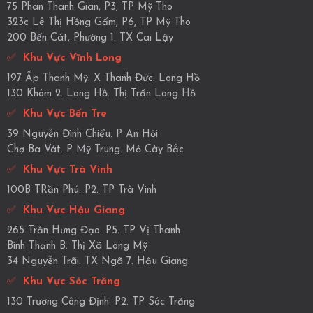
75 Phan Thanh Gian, P3, TP Mỹ Tho
323c Lê Thị Hồng Gấm, P6, TP Mỹ Tho
200 Bến Cát, Phường 1. TX Cai Lậy
✅
Khu Vực Vĩnh Long
197 Ấp Thanh Mỹ. X Thanh Đức. Long Hồ
130 Khóm 2. Long Hồ. Thị Trấn Long Hồ
✅
Khu Vực Bến Tre
39 Nguyễn Đình Chiểu. P An Hội
Chợ Ba Vát. P Mỹ Trung. Mỏ Cày Bắc
✅
Khu Vực Trà Vinh
100B TRần Phú. P2. TP Trà Vinh
✅
Khu Vực Hậu Giang
265 Trần Hưng Đạo. P5. TP Vị Thanh
Bình Thạnh B. Thị Xã Long Mỹ
34 Nguyễn Trãi. TX Ngã 7. Hậu Giang
✅
Khu Vực Sóc Trăng
130 Trương Công Định. P2. TP Sóc Trăng