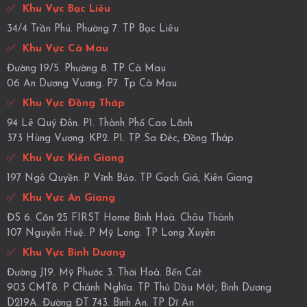
✅
Khu Vực Bạc Liêu
34/4 Trần Phú. Phường 7. TP Bạc Liêu
✅
Khu Vực Cà Mau
Đường 19/5. Phường 8. TP Cà Mau
06 An Dương Vương. P7. Tp Cà Mau
✅
Khu Vực Đồng Tháp
94 Lê Quý Đôn. P1. Thành Phố Cao Lãnh
373 Hùng Vương. KP2. P1. TP Sa Đéc, Đồng Tháp
✅
Khu Vực Kiên Giang
197 Ngô Quyền. P Vĩnh Bảo. TP Gạch Giá, Kiên Giang
✅
Khu Vực An Giang
ĐS 6. Căn 25 FIRST Home Bình Hoà. Châu Thành
107 Nguyễn Huệ. P Mỹ Long. TP Long Xuyên
✅
Khu Vực Bình Dương
Đường J19. Mỹ Phước 3. Thới Hoà. Bến Cát
903 CMT8. P Chánh Nghĩa. TP Thủ Dầu Một, Bình Dương
D219A. Đường ĐT 743. Bình An. TP Dĩ An