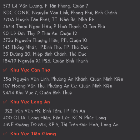
573 Lê Văn Lương, P Tân Phong, Quận 7
KDC CONIC Nguyễn Văn Linh, Phong Phú, Bình Chánh
370A Huỳnh Tấn Phát, TT. Nhà Bè, Nhà Bè
36/14 Thoại Ngọc Hầu, P Hoà Thạnh, Q Tân Phú
20 Lê Đức Thọ. P Thới An. Quận 12
373a Nguyễn Thượng Hiền, P11, Quận 10
143 Thống Nhất, P.Bình Thọ, TP. Thủ Đức
53 Đường 20. Hiệp Bình Chánh, Thủ Đức
184/19 Nguyễn Xí, P26, Quận Bình Thạnh
✅
Khu Vực Cần Thơ
35a Nguyễn Văn Linh, Phường An Khánh, Quận Ninh Kiều
107 Hoàng Văn Thụ, Phường An Cư, Quận Ninh Kiều
24/14 Khu Vực 7, Quận Bình Thuỷ
✅
Khu Vực Long An
322 Trần Văn Hý. Bình Tâm. TP Tân An
400 QL1A, Long Hiệp, Bến Lức, KCN Phúc Long
432E Đường TĐ 824, KP 5, Thị Trấn Đức Hoà, Long An
✅
Khu Vực Tiền Giang