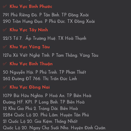
✅
Khu Vực Bình Phước
791 Phú Riềng Đỏ. P Tân Bình. TP Đồng Xoài
290 Trần Hưng Đạo. P Phú Đức. TX Đồng Xoài
✅
Khu Vực Tây Ninh
22/3 Tổ 7. Ấp Trường Huệ. TX Hoà Thạnh
✅
Khu Vực Vũng Tàu
127a Xô Viết Nghệ Tĩnh. P Tam Thắng. Vũng Tàu
✅
Khu Vực Bình Thuận
50 Nguyễn Hội. P Phú Trinh. TP Phan Thiết
262 Đường ĐT 766. Thị Trấn Đức Linh
✅
Khu Vực Đồng Nai
1079 Bùi Hữu Nghĩa. P Hoá An. TP Biên Hoà
Đường HF. KP1. P Long Bình. TP Biên Hoà
12 Khu Gia Phú 2. Trảng Dài. Biên Hoà
2284 Quốc Lộ 20. Phú Lâm. Huyện Tân Phú
21 Quốc Lộ 20. Gia Kiệm. Thống Nhất
Quốc Lộ 20. Ngay Chợ Suối Nho. Huyện Định Quán.