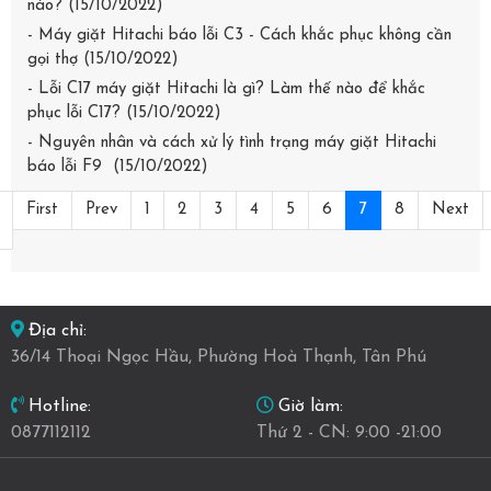
nào? (15/10/2022)
- Máy giặt Hitachi báo lỗi C3 - Cách khắc phục không cần
gọi thợ (15/10/2022)
- Lỗi C17 máy giặt Hitachi là gì? Làm thế nào để khắc
phục lỗi C17? (15/10/2022)
- Nguyên nhân và cách xử lý tình trạng máy giặt Hitachi
báo lỗi F9 (15/10/2022)
First
Prev
1
2
3
4
5
6
7
8
Next
Địa chỉ:
36/14 Thoại Ngọc Hầu, Phường Hoà Thạnh, Tân Phú
Giờ làm:
Hotline:
Thứ 2 - CN: 9:00 -21:00
0877112112